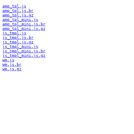
amp_tpl.js
amp_tpl.js.br
amp_tpl.js.gz
amp_tpl_mini.js
amp_tpl_mini.js.br
amp_tpl_mini.js.gz
js_tmpl.js
js_tmpl.js.br
js_tmpl.js.gz
js_tmpl_mini.js
js_tmpl_mini.js.br
js_tmpl_mini.js.gz
wm.js
wm.js.br
wm.js.gz